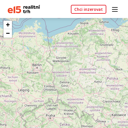
Chci inzerovat
+
−