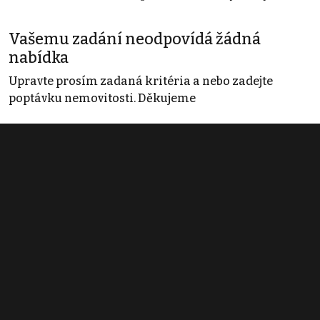
Vašemu zadání neodpovídá žádná
nabídka
Upravte prosím zadaná kritéria a nebo zadejte
poptávku nemovitosti. Děkujeme
Obchodní podmínky
Pravidla inzerce
Ceník
Registrace
Kontakt
© 2022 - 2026 Copyright CZECH NEWS CENTER a.s. a dodavatelé
obsahu |
Autorská práva k publikovaným materiálům
|
Podmínky pro
užívání služby informační společnosti
|
Informace o zpracování