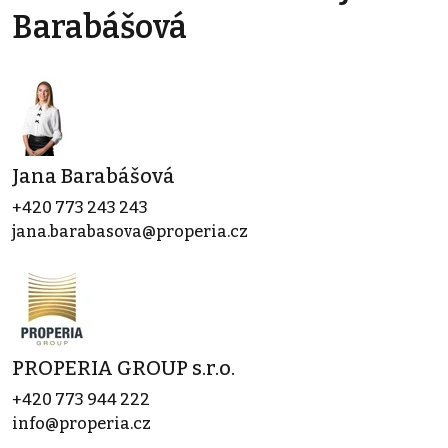
Barabášová
Jana Barabášová
+420 773 243 243
jana.barabasova@properia.cz
PROPERIA GROUP s.r.o.
+420 773 944 222
info@properia.cz