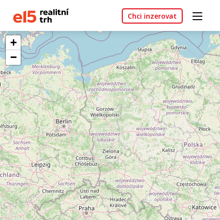
Chci inzerovat
+
−