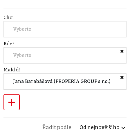
Chci
Vyberte
Kde?
Vyberte
Makléř
Jana Barabášová (PROPERIA GROUP s.r.o.)
+
Řadit podle:
Od nejnovějšího