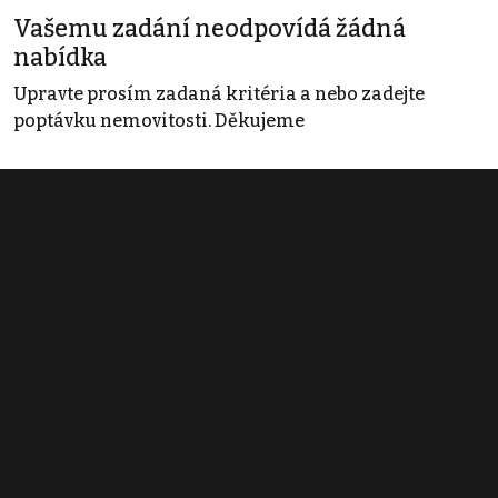
Vašemu zadání neodpovídá žádná
nabídka
Upravte prosím zadaná kritéria a nebo zadejte
poptávku nemovitosti. Děkujeme
Obchodní podmínky
Pravidla inzerce
Ceník
Registrace
Kontakt
© 2022 - 2026 Copyright CZECH NEWS CENTER a.s. a dodavatelé
obsahu |
Autorská práva k publikovaným materiálům
|
Podmínky pro
užívání služby informační společnosti
|
Informace o zpracování
osobních údajů
|
Cookies
|
Nastavení soukromí
|
Vlastnická
struktura
|
Jednotné kontaktní místo / Single Point of Contact
|
Podat