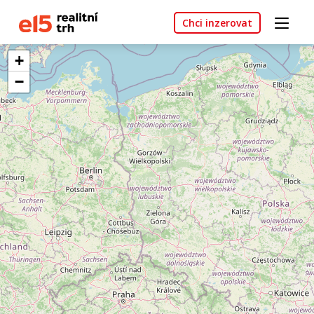
Chci inzerovat
+
−