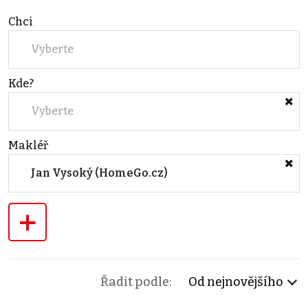
Chci
Vyberte
Kde?
Vyberte
Makléř
Jan Vysoký (HomeGo.cz)
+
Řadit podle:
Od nejnovějšího