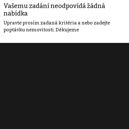
Vašemu zadání neodpovídá žádná
nabídka
Upravte prosím zadaná kritéria a nebo zadejte
poptávku nemovitosti. Děkujeme
Obchodní podmínky
Pravidla inzerce
Ceník
Registrace
Kontakt
© 2022 - 2026 Copyright CZECH NEWS CENTER a.s. a dodavatelé
obsahu |
Autorská práva k publikovaným materiálům
|
Podmínky pro
užívání služby informační společnosti
|
Informace o zpracování
osobních údajů
|
Cookies
|
Nastavení soukromí
|
Vlastnická
struktura
|
Jednotné kontaktní místo / Single Point of Contact
|
Podat