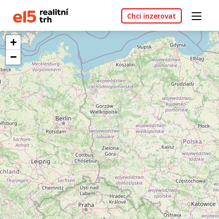
Chci inzerovat
+
−