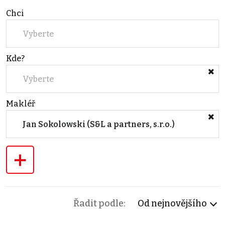
Chci
Vyberte
Kde?
Vyberte
Makléř
Jan Sokolowski (S&L a partners, s.r.o.)
+
Řadit podle:
Od nejnovějšího