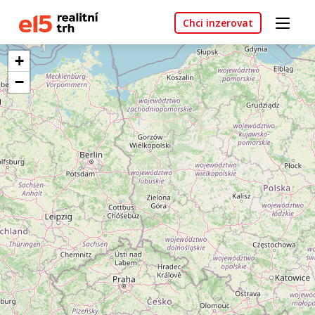
Chci inzerovat
+
−