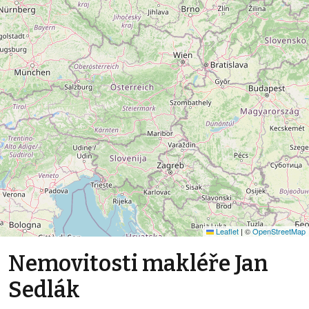
Leaflet
|
©
OpenStreetMap
Nemovitosti makléře Jan
Sedlák