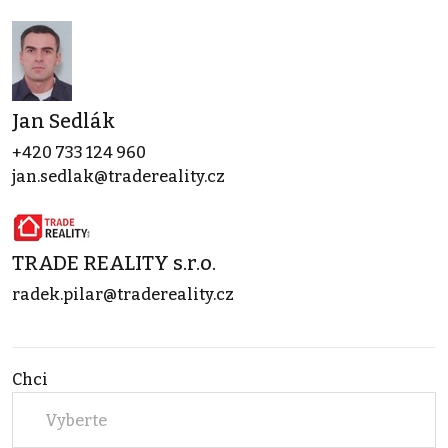
Jan Sedlák
+420 733 124 960
jan.sedlak@tradereality.cz
TRADE REALITY s.r.o.
radek.pilar@tradereality.cz
Chci
Vyberte