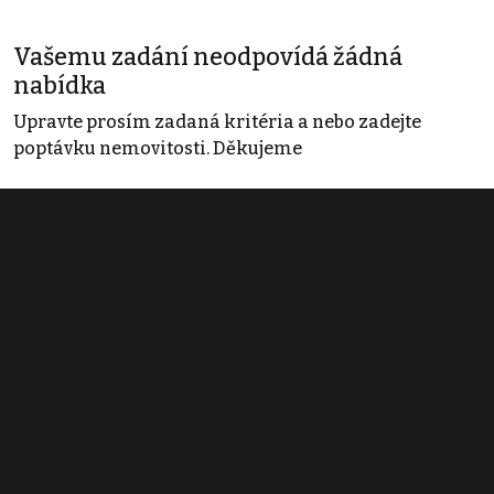
Vašemu zadání neodpovídá žádná
nabídka
Upravte prosím zadaná kritéria a nebo zadejte
poptávku nemovitosti. Děkujeme
Obchodní podmínky
Pravidla inzerce
Ceník
Registrace
Kontakt
© 2022 - 2026 Copyright CZECH NEWS CENTER a.s. a dodavatelé
obsahu |
Autorská práva k publikovaným materiálům
|
Podmínky pro
užívání služby informační společnosti
|
Informace o zpracování