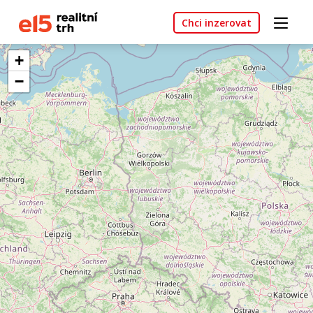
Chci inzerovat
+
−