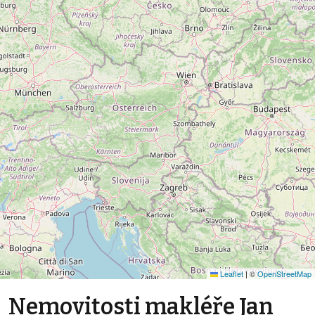
Leaflet
|
©
OpenStreetMap
Nemovitosti makléře Jan