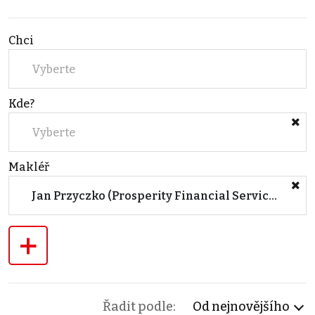
Chci
Vyberte
Kde?
Vyberte
Makléř
Jan Przyczko (Prosperity Financial Services a.s.)
+
Řadit podle:
Od nejnovějšího