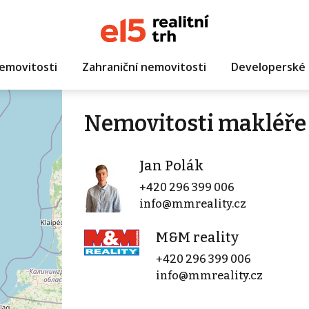
emovitosti
Zahraniční nemovitosti
Developerské 
Nemovitosti makléře 
Jan Polák
+420 296 399 006
info@mmreality.cz
M&M reality
+420 296 399 006
info@mmreality.cz