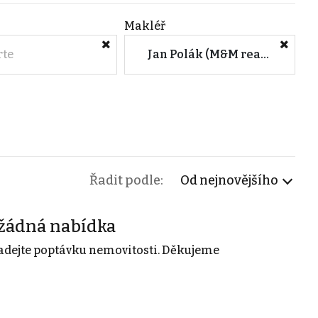
Makléř
rte
Jan Polák (M&M reality)
Řadit podle:
Od nejnovějšího
žádná nabídka
adejte poptávku nemovitosti. Děkujeme