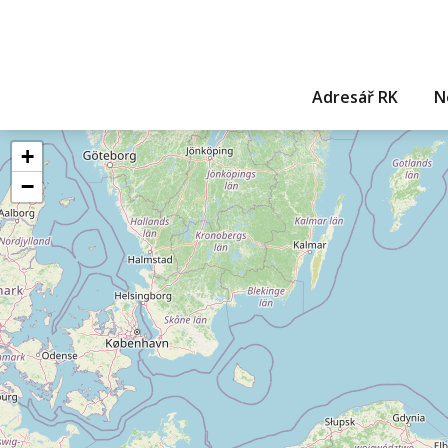
Adresář RK
N
+
−