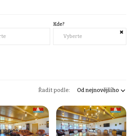
Kde?
rte
Vyberte
Řadit podle:
Od nejnovějšího