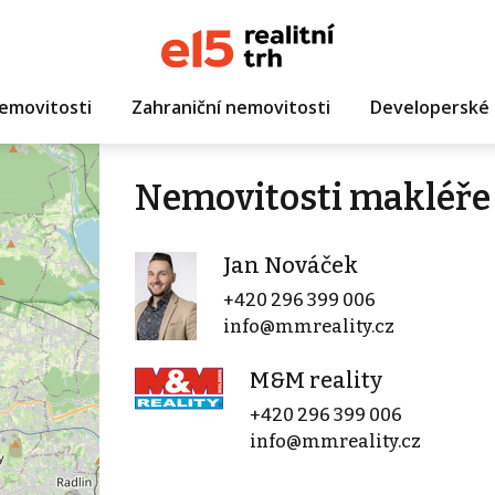
emovitosti
Zahraniční nemovitosti
Developerské 
Nemovitosti makléře
Jan Nováček
+420 296 399 006
info@mmreality.cz
M&M reality
+420 296 399 006
info@mmreality.cz