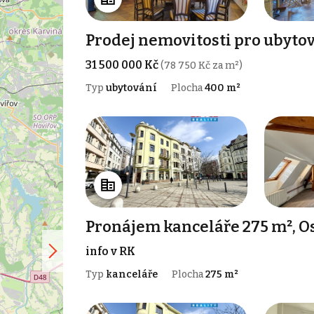
Prodej nemovitosti pro ubyto
31 500 000 Kč
(78 750 Kč za m²)
Typ
ubytování
Plocha
400 m²
Pronájem kanceláře 275 m², Os
info v RK
Typ
kanceláře
Plocha
275 m²