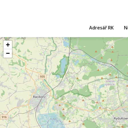
Adresář RK
N
+
−