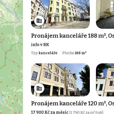
Pronájem kanceláře 188 m², Os
info v RK
Typ
kanceláře
Plocha
188 m²
Pronájem kanceláře 120 m², Os
17 900 Kč za měsíc
(1 790 Kč za m²/rok)