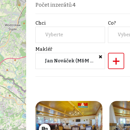
Počet inzerátů
4
Chci
Co?
Vyberte
Vybe
Makléř
+
Jan Nováček (M&M reality)