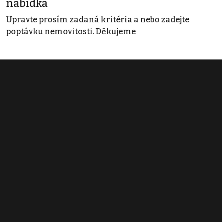
nabídka
Upravte prosím zadaná kritéria a nebo zadejte
poptávku nemovitosti. Děkujeme
Obchodní podmínky
Pravidla inzerce
Ceník
Registrace
Kontakt
© 2022 - 2026 Copyright CZECH NEWS CENTER a.s. a dodavatelé
obsahu |
Autorská práva k publikovaným materiálům
|
Podmínky pro
užívání služby informační společnosti
|
Informace o zpracování
osobních údajů
|
Cookies
|
Nastavení soukromí
|
Vlastnická
struktura
|
Jednotné kontaktní místo / Single Point of Contact
|
Podat
oznámení