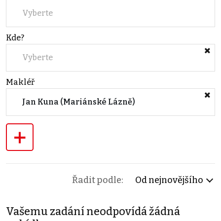
Vyberte
Kde?
Vyberte
Makléř
Jan Kuna (Mariánské Lázně)
+
Řadit podle:
Od nejnovějšího
Vašemu zadání neodpovídá žádná