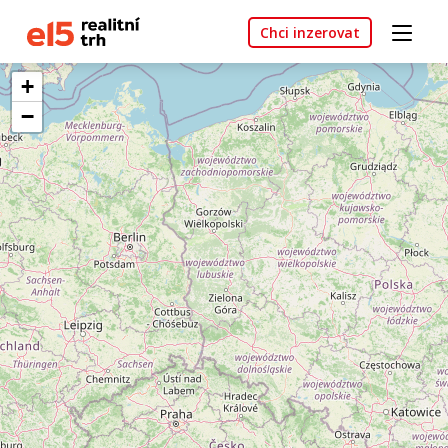
Chci inzerovat
+
−