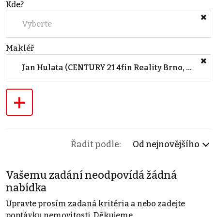
Kde?
Vyberte
Makléř
Jan Hulata (CENTURY 21 4fin Reality Brno, Čechyňská)
+
Řadit podle:
Od nejnovějšího
Vašemu zadání neodpovídá žádná
nabídka
Upravte prosím zadaná kritéria a nebo zadejte
poptávku nemovitosti. Děkujeme