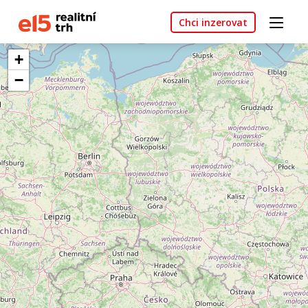
Chci inzerovat
+
−