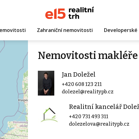
emovitosti
Zahraniční nemovitosti
Developerské 
Nemovitosti makléře 
Jan Doležel
+420 608 123 211
dolezel@realitypb.cz
Realitní kancelář Dole
+420 731 493 311
dolezelova@realitypb.cz