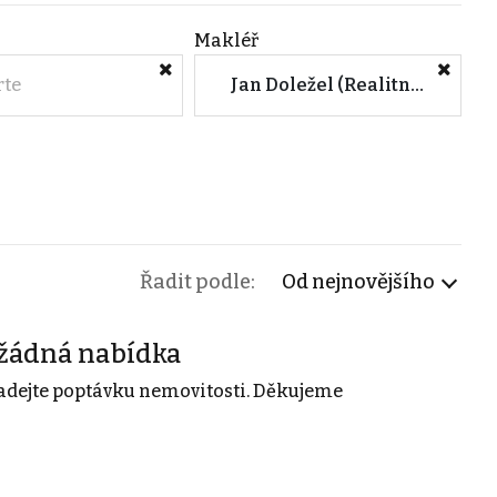
Makléř
rte
Jan Doležel (Realitní kancelář Doleželová & Doležel)
Řadit podle:
Od nejnovějšího
žádná nabídka
adejte poptávku nemovitosti. Děkujeme