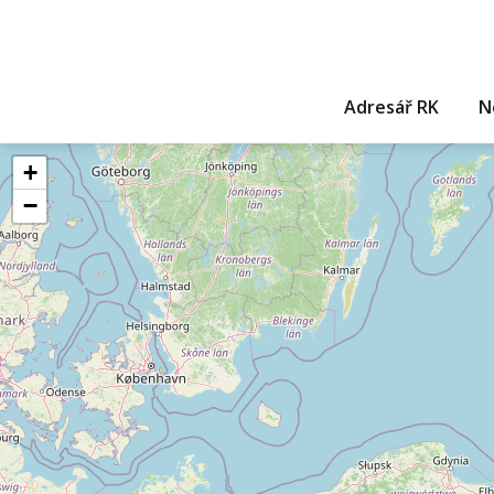
Adresář RK
N
+
−