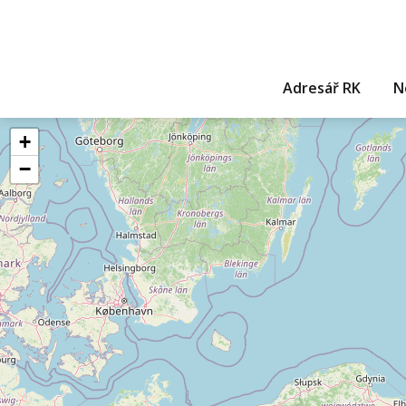
Adresář RK
N
+
−