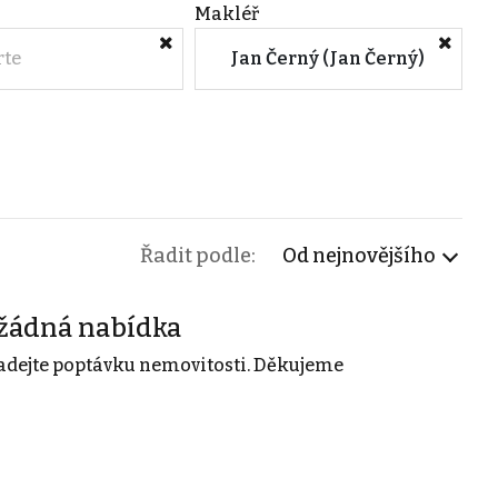
Makléř
rte
Jan Černý (Jan Černý)
Řadit podle:
Od nejnovějšího
žádná nabídka
adejte poptávku nemovitosti. Děkujeme