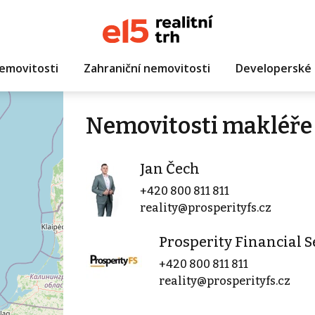
emovitosti
Zahraniční nemovitosti
Developerské 
Nemovitosti makléře
Jan Čech
+420 800 811 811
reality@prosperityfs.cz
Prosperity Financial Se
+420 800 811 811
reality@prosperityfs.cz