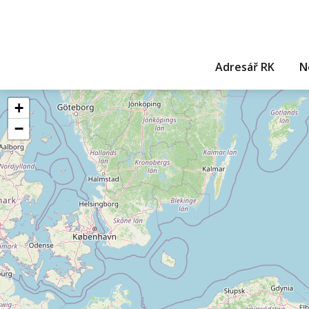
Adresář RK
N
+
−