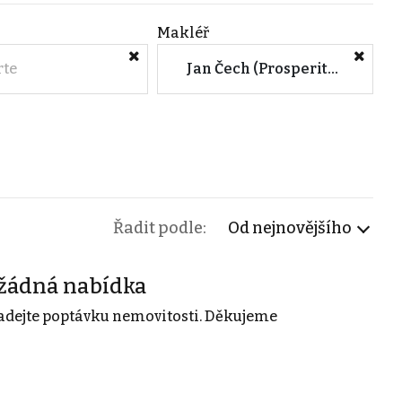
Makléř
rte
Jan Čech (Prosperity Financial Services a.s.)
Řadit podle:
Od nejnovějšího
žádná nabídka
adejte poptávku nemovitosti. Děkujeme