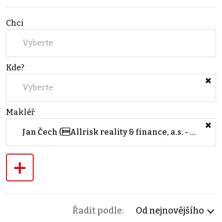
Chci
Vyberte
Kde?
Vyberte
Makléř
Jan Čech (Allrisk reality & finance, a.s. - centrála Brno)
+
Řadit podle:
Od nejnovějšího