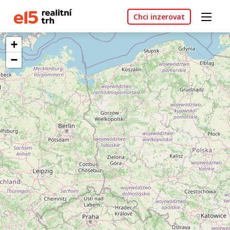
Chci inzerovat
+
−