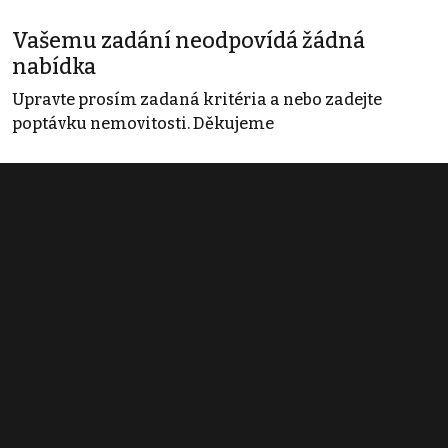
Vašemu zadání neodpovídá žádná
nabídka
Upravte prosím zadaná kritéria a nebo zadejte
poptávku nemovitosti. Děkujeme
Obchodní podmínky
Pravidla inzerce
Ceník
Registrace
Kontakt
© 2022 - 2026 Copyright CZECH NEWS CENTER a.s. a dodavatelé
obsahu |
Autorská práva k publikovaným materiálům
|
Podmínky pro
užívání služby informační společnosti
|
Informace o zpracování
osobních údajů
|
Cookies
|
Nastavení soukromí
|
Vlastnická