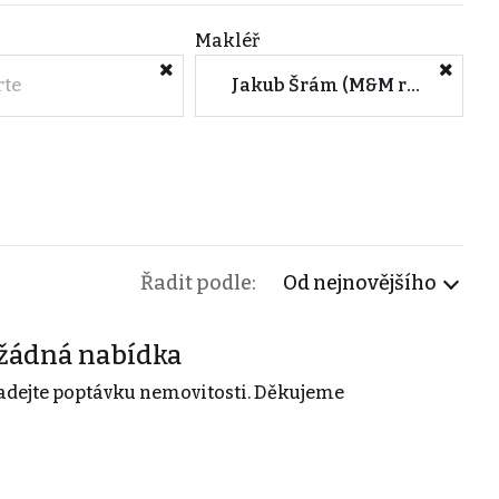
Makléř
rte
Jakub Šrám (M&M reality)
Řadit podle:
Od nejnovějšího
žádná nabídka
adejte poptávku nemovitosti. Děkujeme