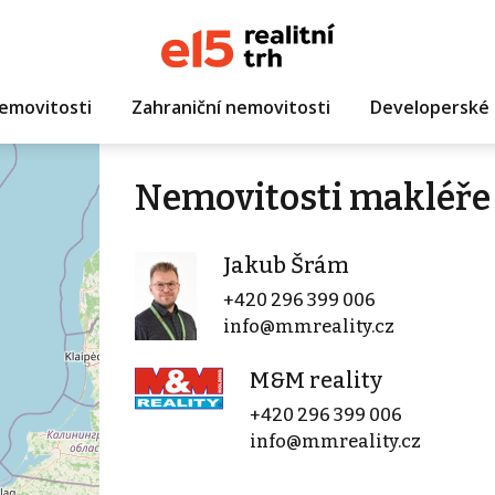
emovitosti
Zahraniční nemovitosti
Developerské 
Nemovitosti makléře
Jakub Šrám
+420 296 399 006
info@mmreality.cz
M&M reality
+420 296 399 006
info@mmreality.cz