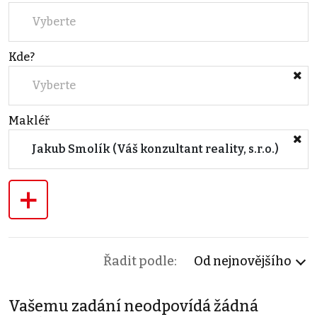
Vyberte
Kde?
Vyberte
Makléř
Jakub Smolík (Váš konzultant reality, s.r.o.)
+
Řadit podle:
Od nejnovějšího
Vašemu zadání neodpovídá žádná