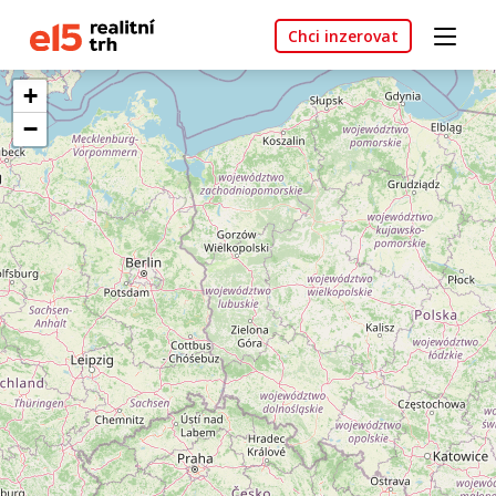
Chci inzerovat
+
−