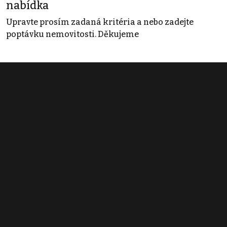
nabídka
Upravte prosím zadaná kritéria a nebo zadejte
poptávku nemovitosti. Děkujeme
Obchodní podmínky
Pravidla inzerce
Ceník
Registrace
Kontakt
© 2022 - 2026 Copyright CZECH NEWS CENTER a.s. a dodavatelé
obsahu |
Autorská práva k publikovaným materiálům
|
Podmínky pro
užívání služby informační společnosti
|
Informace o zpracování
osobních údajů
|
Cookies
|
Nastavení soukromí
|
Vlastnická
struktura
|
Jednotné kontaktní místo / Single Point of Contact
|
Podat
oznámení