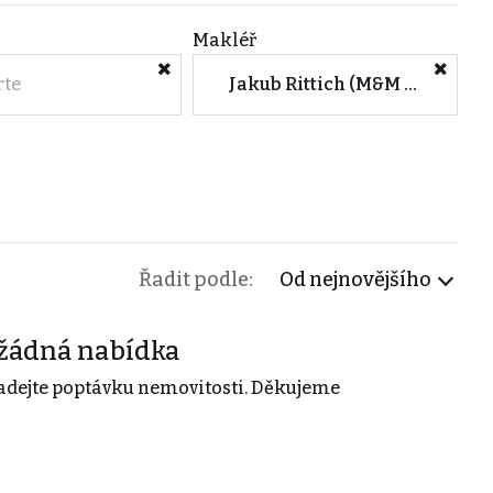
Makléř
rte
Jakub Rittich (M&M reality)
Řadit podle:
Od nejnovějšího
žádná nabídka
adejte poptávku nemovitosti. Děkujeme