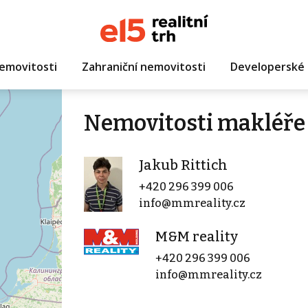
emovitosti
Zahraniční nemovitosti
Developerské 
Nemovitosti makléře 
Jakub Rittich
+420 296 399 006
info@mmreality.cz
M&M reality
+420 296 399 006
info@mmreality.cz