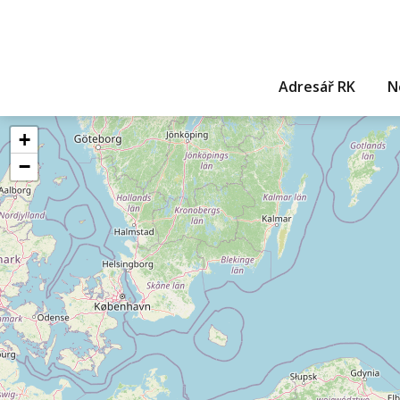
Adresář RK
N
+
−