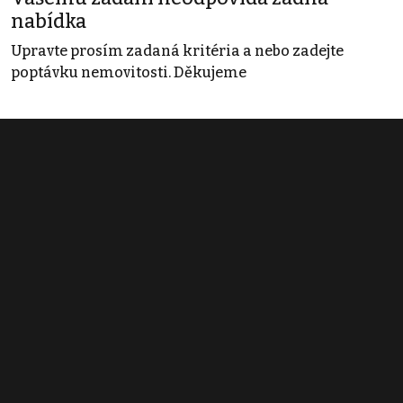
nabídka
Upravte prosím zadaná kritéria a nebo zadejte
poptávku nemovitosti. Děkujeme
Obchodní podmínky
Pravidla inzerce
Ceník
Registrace
Kontakt
© 2022 - 2026 Copyright CZECH NEWS CENTER a.s. a dodavatelé
obsahu |
Autorská práva k publikovaným materiálům
|
Podmínky pro
užívání služby informační společnosti
|
Informace o zpracování
osobních údajů
|
Cookies
|
Nastavení soukromí
|
Vlastnická
struktura
|
Jednotné kontaktní místo / Single Point of Contact
|
Podat
oznámení