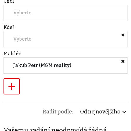
Chci
Vyberte
Kde?
Vyberte
Makléř
Jakub Petr (M&M reality)
+
Řadit podle:
Od nejnovějšího
Vašemu zadání neodpovídá žádná