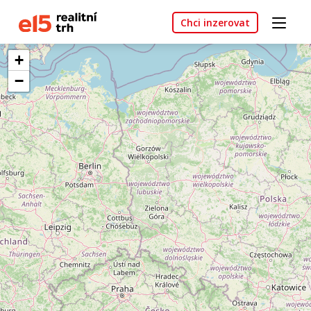
Chci inzerovat
+
−