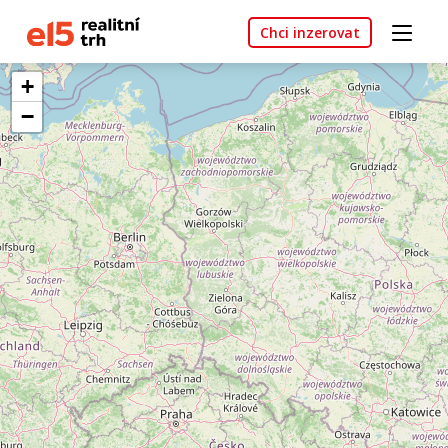
Chci inzerovat
+
−