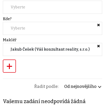
Vyberte
Kde?
Vyberte
Makléř
Jakub Češek (Váš konzultant reality, s.r.o.)
+
Řadit podle:
Od nejnovějšího
Vašemu zadání neodpovídá žádná