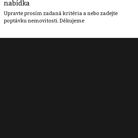
nabídka
Upravte prosím zadaná kritéria a nebo zadejte
poptávku nemovitosti. Děkujeme
Obchodní podmínky
Pravidla inzerce
Ceník
Registrace
Kontakt
© 2022 - 2026 Copyright CZECH NEWS CENTER a.s. a dodavatelé
obsahu |
Autorská práva k publikovaným materiálům
|
Podmínky pro
užívání služby informační společnosti
|
Informace o zpracování
osobních údajů
|
Cookies
|
Nastavení soukromí
|
Vlastnická
struktura
|
Jednotné kontaktní místo / Single Point of Contact
|
Podat
oznámení