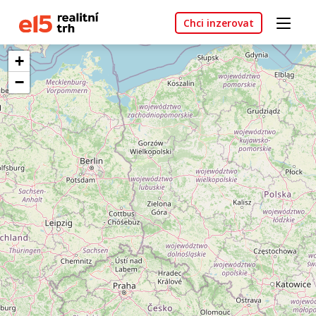
Chci inzerovat
+
−