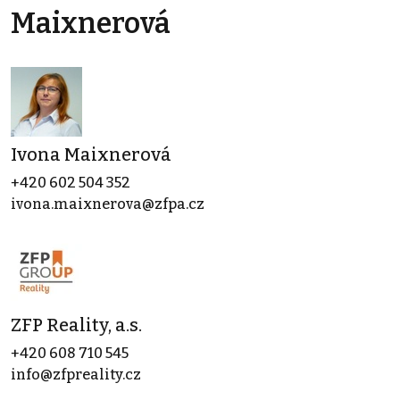
Maixnerová
Ivona Maixnerová
+420 602 504 352
ivona.maixnerova@zfpa.cz
ZFP Reality, a.s.
+420 608 710 545
info@zfpreality.cz