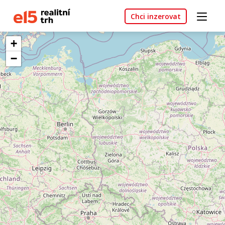
Chci inzerovat
+
−