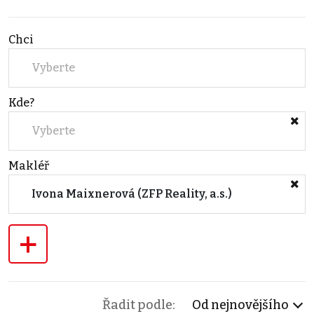
Chci
Vyberte
Kde?
Vyberte
Makléř
Ivona Maixnerová (ZFP Reality, a.s.)
+
Řadit podle:
Od nejnovějšího