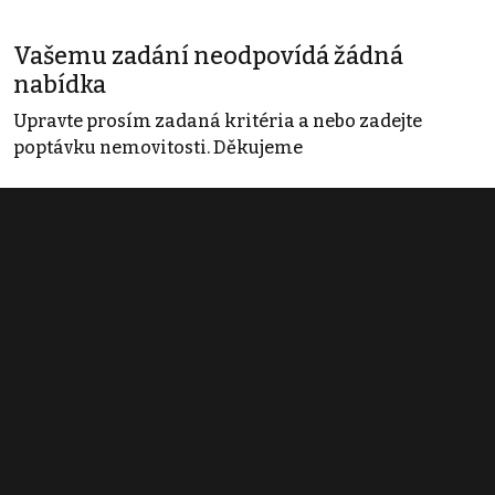
Vašemu zadání neodpovídá žádná
nabídka
Upravte prosím zadaná kritéria a nebo zadejte
poptávku nemovitosti. Děkujeme
Obchodní podmínky
Pravidla inzerce
Ceník
Registrace
Kontakt
© 2022 - 2026 Copyright CZECH NEWS CENTER a.s. a dodavatelé
obsahu |
Autorská práva k publikovaným materiálům
|
Podmínky pro
užívání služby informační společnosti
|
Informace o zpracování