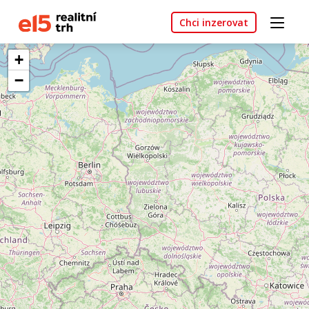
Chci inzerovat
+
−