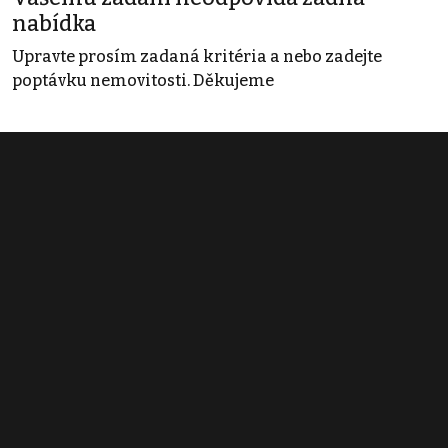
nabídka
Upravte prosím zadaná kritéria a nebo zadejte
poptávku nemovitosti. Děkujeme
Obchodní podmínky
Pravidla inzerce
Ceník
Registrace
Kontakt
© 2022 - 2026 Copyright CZECH NEWS CENTER a.s. a dodavatelé
obsahu |
Autorská práva k publikovaným materiálům
|
Podmínky pro
užívání služby informační společnosti
|
Informace o zpracování
osobních údajů
|
Cookies
|
Nastavení soukromí
|
Vlastnická
struktura
|
Jednotné kontaktní místo / Single Point of Contact
|
Podat
oznámení