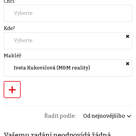
Chci
Vyberte
Kde?
Vyberte
Makléř
Iveta Kukovičová (M&M reality)
+
Řadit podle:
Od nejnovějšího
Vašemu zadání neodpovídá žádná