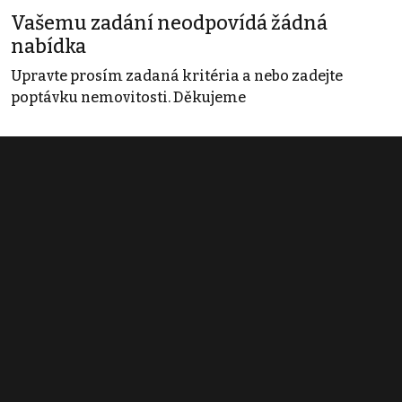
Vašemu zadání neodpovídá žádná
nabídka
Upravte prosím zadaná kritéria a nebo zadejte
poptávku nemovitosti. Děkujeme
Obchodní podmínky
Pravidla inzerce
Ceník
Registrace
Kontakt
© 2022 - 2026 Copyright CZECH NEWS CENTER a.s. a dodavatelé
obsahu |
Autorská práva k publikovaným materiálům
|
Podmínky pro
užívání služby informační společnosti
|
Informace o zpracování
osobních údajů
|
Cookies
|
Nastavení soukromí
|
Vlastnická
struktura
|
Jednotné kontaktní místo / Single Point of Contact
|
Podat