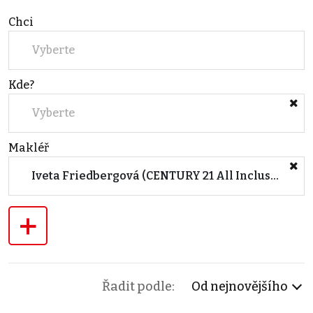
Chci
Vyberte
Kde?
Vyberte
Makléř
Iveta Friedbergová (CENTURY 21 All Inclusive)
+
Řadit podle:
Od nejnovějšího