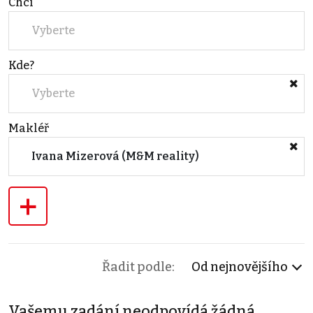
Chci
Vyberte
Kde?
Vyberte
Makléř
Ivana Mizerová (M&M reality)
+
Řadit podle:
Od nejnovějšího
Vašemu zadání neodpovídá žádná