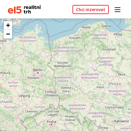
Chci inzerovat
+
−