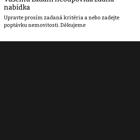
nabídka
Upravte prosím zadaná kritéria a nebo zadejte
poptávku nemovitosti. Děkujeme
Obchodní podmínky
Pravidla inzerce
Ceník
Registrace
Kontakt
© 2022 - 2026 Copyright CZECH NEWS CENTER a.s. a dodavatelé
obsahu |
Autorská práva k publikovaným materiálům
|
Podmínky pro
užívání služby informační společnosti
|
Informace o zpracování
osobních údajů
|
Cookies
|
Nastavení soukromí
|
Vlastnická
struktura
|
Jednotné kontaktní místo / Single Point of Contact
|
Podat
oznámení