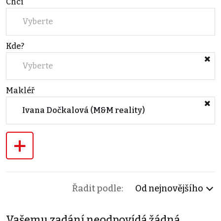
Chci
Vyberte
Kde?
Vyberte
Makléř
Ivana Dočkalová (M&M reality)
+
Řadit podle:
Od nejnovějšího
Vašemu zadání neodpovídá žádná