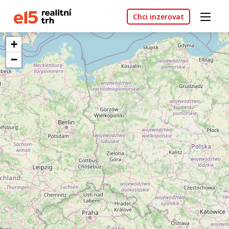
Chci inzerovat
+
−