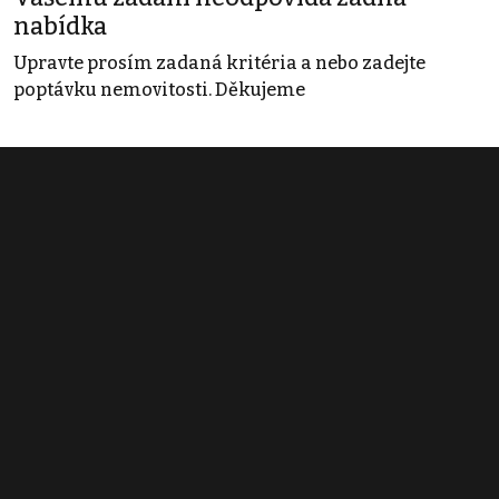
nabídka
Upravte prosím zadaná kritéria a nebo zadejte
poptávku nemovitosti. Děkujeme
Obchodní podmínky
Pravidla inzerce
Ceník
Registrace
Kontakt
© 2022 - 2026 Copyright CZECH NEWS CENTER a.s. a dodavatelé
obsahu |
Autorská práva k publikovaným materiálům
|
Podmínky pro
užívání služby informační společnosti
|
Informace o zpracování
osobních údajů
|
Cookies
|
Nastavení soukromí
|
Vlastnická
struktura
|
Jednotné kontaktní místo / Single Point of Contact
|
Podat
oznámení