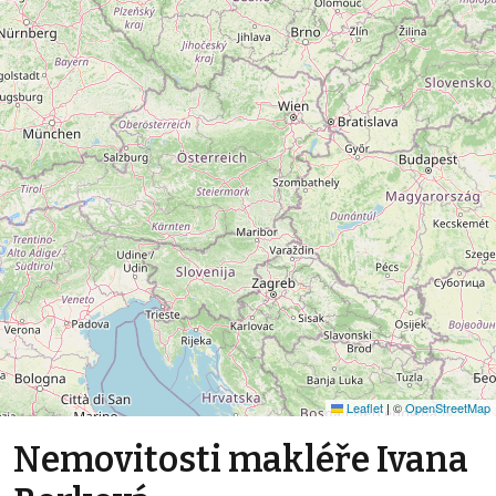
Leaflet
|
©
OpenStreetMap
Nemovitosti makléře Ivana