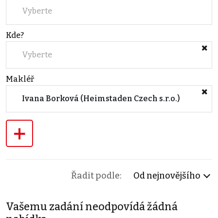
Vyberte
Kde?
Vyberte
Makléř
Ivana Borková (Heimstaden Czech s.r.o.)
+
Řadit podle:
Od nejnovějšího
Vašemu zadání neodpovídá žádná