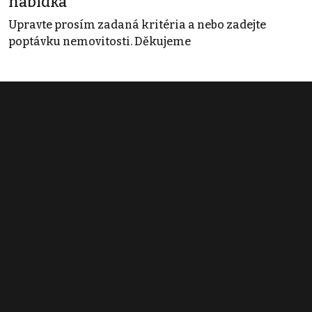
nabídka
Upravte prosím zadaná kritéria a nebo zadejte
poptávku nemovitosti. Děkujeme
Obchodní podmínky
Pravidla inzerce
Ceník
Registrace
Kontakt
© 2022 - 2026 Copyright CZECH NEWS CENTER a.s. a dodavatelé
obsahu |
Autorská práva k publikovaným materiálům
|
Podmínky pro
užívání služby informační společnosti
|
Informace o zpracování
osobních údajů
|
Cookies
|
Nastavení soukromí
|
Vlastnická
struktura
|
Jednotné kontaktní místo / Single Point of Contact
|
Podat
oznámení