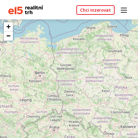
Chci inzerovat
+
−