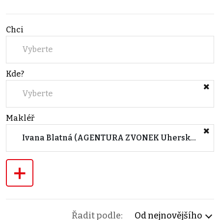
Chci
Vyberte
Kde?
Vyberte
Makléř
Ivana Blatná (AGENTURA ZVONEK Uherské Hradiště -)
+
Řadit podle:
Od nejnovějšího