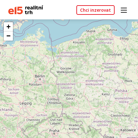
Chci inzerovat
+
−