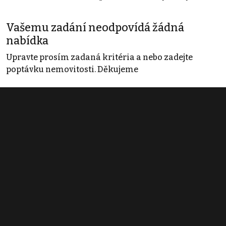
Vašemu zadání neodpovídá žádná
nabídka
Upravte prosím zadaná kritéria a nebo zadejte
poptávku nemovitosti. Děkujeme
Obchodní podmínky
Pravidla inzerce
Ceník
Registrace
Kontakt
© 2022 - 2026 Copyright CZECH NEWS CENTER a.s. a dodavatelé
obsahu |
Autorská práva k publikovaným materiálům
|
Podmínky pro
užívání služby informační společnosti
|
Informace o zpracování