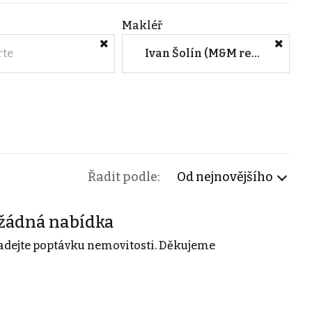
Makléř
rte
Ivan Šolín (M&M reality)
Řadit podle:
Od nejnovějšího
žádná nabídka
adejte poptávku nemovitosti. Děkujeme