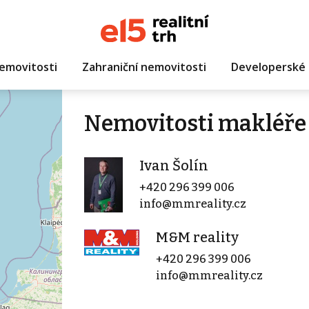
emovitosti
Zahraniční nemovitosti
Developerské 
Nemovitosti makléře 
Ivan Šolín
+420 296 399 006
info@mmreality.cz
M&M reality
+420 296 399 006
info@mmreality.cz