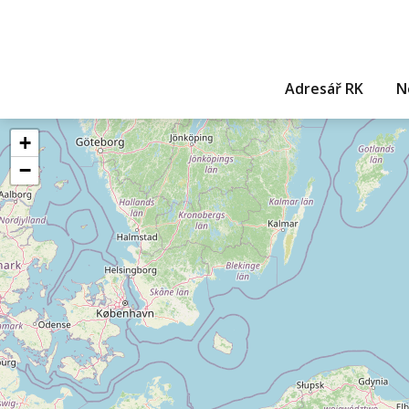
Adresář RK
N
+
−