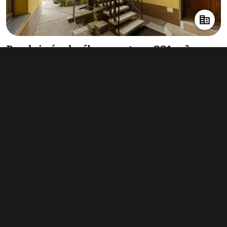
Prodej výrobního prostoru 231 m²,
Brno-Maloměřice a Obřany
22 900 000 Kč
(99 134 Kč za m²)
Typ
výroba
Plocha
231 m²
Obchodní podmínky
Pravidla inzerce
Ceník
Registrace
Kontakt