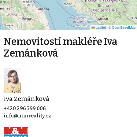
Leaflet
|
©
OpenStreetMap
Nemovitosti makléře Iva
Zemánková
Iva Zemánková
+420 296 399 006
info@mmreality.cz