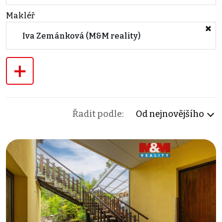
Makléř
Iva Zemánková (M&M reality)
+
Řadit podle:
Od nejnovějšího