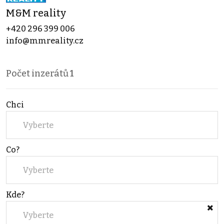
M&M reality
+420 296 399 006
info@mmreality.cz
Počet inzerátů
1
Chci
Vyberte
Co?
Vyberte
Kde?
Vyberte