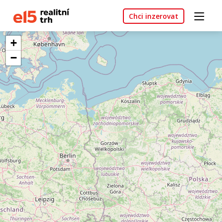
Chci inzerovat
+
−