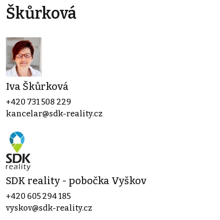
Škůrková
Iva Škůrková
+420 731 508 229
kancelar@sdk-reality.cz
SDK reality - pobočka Vyškov
+420 605 294 185
vyskov@sdk-reality.cz