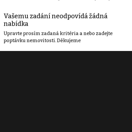
Vašemu zadání neodpovídá žádná
nabídka
Upravte prosím zadaná kritéria a nebo zadejte
poptávku nemovitosti. Děkujeme
Obchodní podmínky
Pravidla inzerce
Ceník
Registrace
Kontakt
© 2022 - 2026 Copyright CZECH NEWS CENTER a.s. a dodavatelé
obsahu |
Autorská práva k publikovaným materiálům
|
Podmínky pro
užívání služby informační společnosti
|
Informace o zpracování