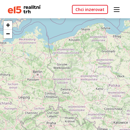
Chci inzerovat
+
−