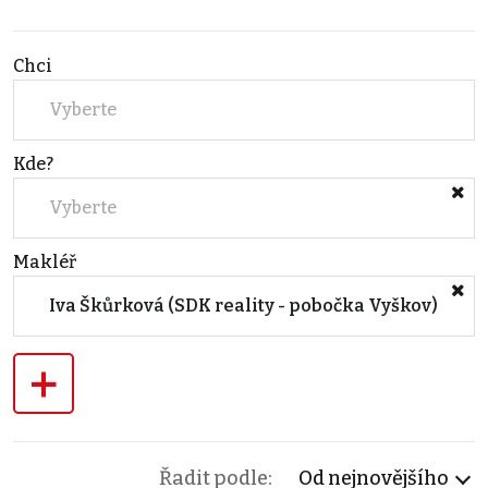
Chci
Vyberte
Kde?
Vyberte
Makléř
Iva Škůrková (SDK reality - pobočka Vyškov)
+
Řadit podle:
Od nejnovějšího