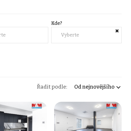
Kde?
rte
Vyberte
Řadit podle:
Od nejnovějšího