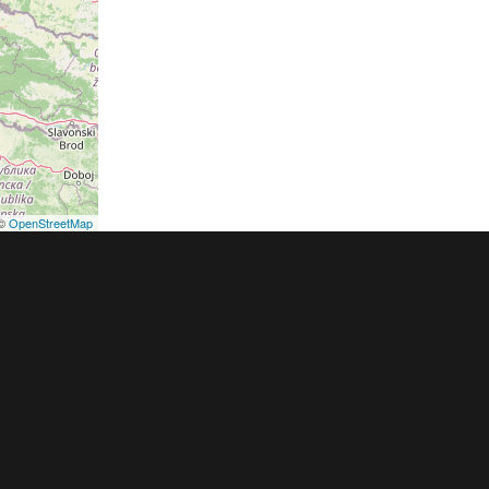
©
OpenStreetMap
podmínky
Pravidla inzerce
Ceník
Registrace
ER a.s. a dodavatelé obsahu |
Autorská práva k publikovaným materiálů
h údajů
|
Cookies
|
Nastavení soukromí
|
Vlastnická struktura
|
Jednotné k
oznámení