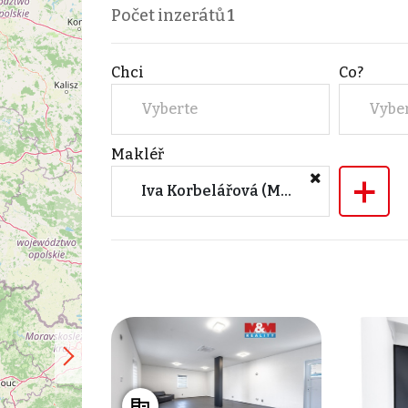
Počet inzerátů
1
Chci
Co?
Vyberte
Vybe
Makléř
+
Iva Korbelářová (M&M reality)