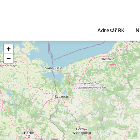
Adresář RK
N
+
−