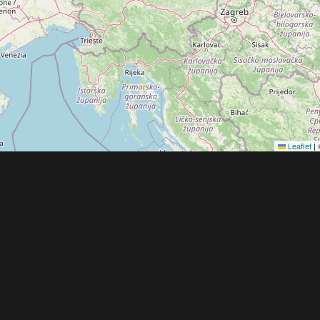
Leaflet
|
Obchodní 
© 2022 - 2026 Copyright CZECH NEWS CENT
společnosti
|
Informace o zpracování osobníc