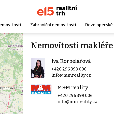
emovitosti
Zahraniční nemovitosti
Developerské 
Nemovitosti makléře 
Iva Korbelářová
+420 296 399 006
info@mmreality.cz
M&M reality
+420 296 399 006
info@mmreality.cz