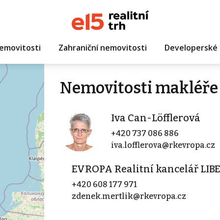
emovitosti
Zahraniční nemovitosti
Developerské 
Nemovitosti makléře 
Iva Can-Löfflerová
+420 737 086 886
iva.lofflerova@rkevropa.cz
EVROPA Realitní kancelář LIB
+420 608 177 971
zdenek.mertlik@rkevropa.cz