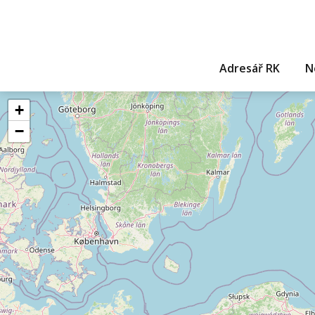
Adresář RK
N
+
−