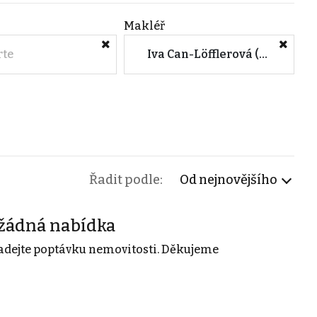
Makléř
rte
Iva Can-Löfflerová (EVROPA Realitní kancelář LIBEREC)
Řadit podle:
Od nejnovějšího
žádná nabídka
adejte poptávku nemovitosti. Děkujeme