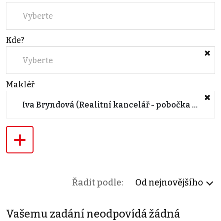
Vyberte
Kde?
Vyberte
Makléř
Iva Bryndová (Realitní kancelář - pobočka ZNOJMO)
+
Řadit podle:
Od nejnovějšího
Vašemu zadání neodpovídá žádná