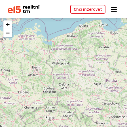
Chci inzerovat
+
−