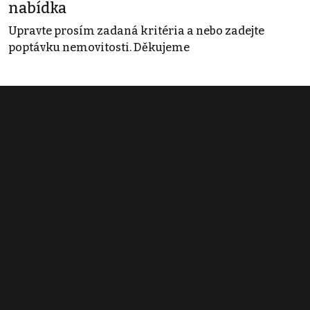
nabídka
Upravte prosím zadaná kritéria a nebo zadejte
poptávku nemovitosti. Děkujeme
Obchodní podmínky
Pravidla inzerce
Ceník
Registrace
Kontakt
© 2022 - 2026 Copyright CZECH NEWS CENTER a.s. a dodavatelé
obsahu |
Autorská práva k publikovaným materiálům
|
Podmínky pro
užívání služby informační společnosti
|
Informace o zpracování
osobních údajů
|
Cookies
|
Nastavení soukromí
|
Vlastnická
struktura
|
Jednotné kontaktní místo / Single Point of Contact
|
Podat
oznámení