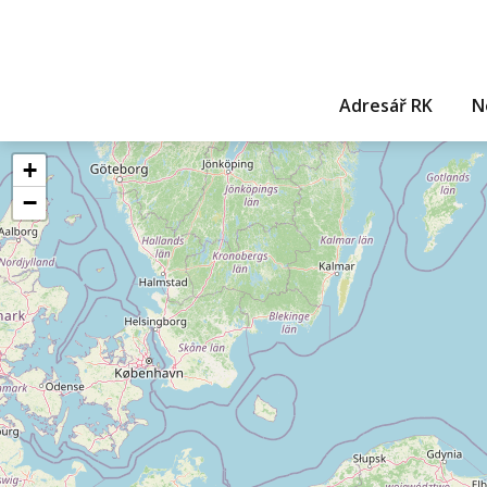
Adresář RK
N
+
−