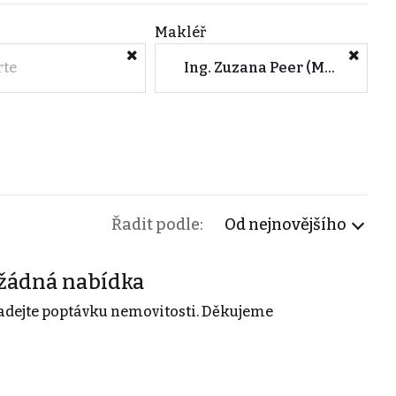
Makléř
rte
Ing. Zuzana Peer (M&M reality)
Řadit podle:
Od nejnovějšího
žádná nabídka
adejte poptávku nemovitosti. Děkujeme