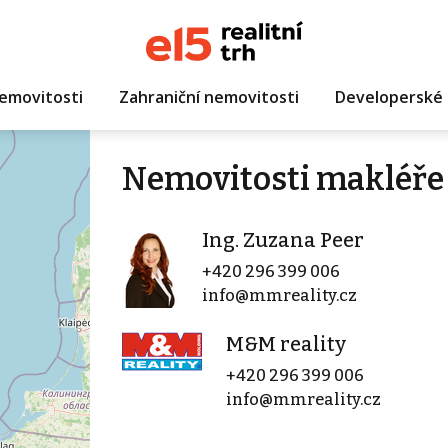
emovitosti
Zahraniční nemovitosti
Developerské 
Nemovitosti makléře 
Ing. Zuzana Peer
+420 296 399 006
info@mmreality.cz
M&M reality
+420 296 399 006
info@mmreality.cz