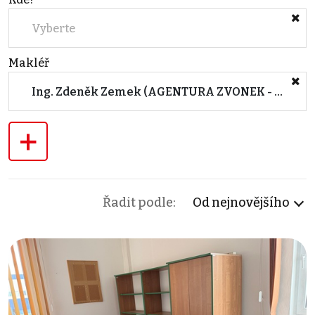
Vyberte
Makléř
Ing. Zdeněk Zemek (AGENTURA ZVONEK - Pod Babou, Zlín)
+
Řadit podle:
Od nejnovějšího