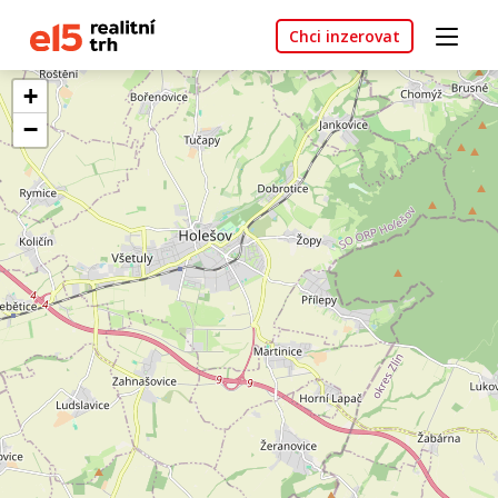
Chci inzerovat
+
−