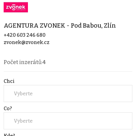
AGENTURA ZVONEK - Pod Babou, Zlín
+420 603 246 680
zvonek@zvonek.cz
Počet inzerátů
4
Chci
Vyberte
Co?
Vyberte
Kde?