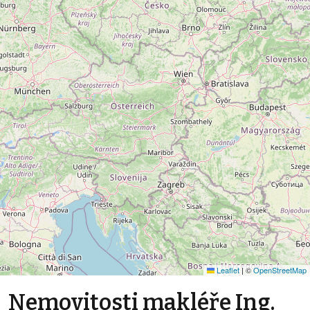
Leaflet
|
©
OpenStreetMap
Nemovitosti makléře Ing.