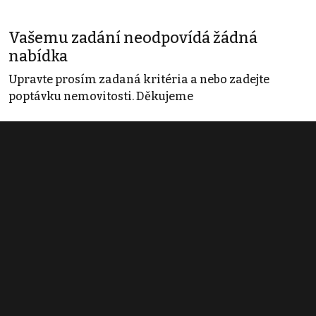
Vašemu zadání neodpovídá žádná
nabídka
Upravte prosím zadaná kritéria a nebo zadejte
poptávku nemovitosti. Děkujeme
Obchodní podmínky
Pravidla inzerce
Ceník
Registrace
Kontakt
© 2022 - 2026 Copyright CZECH NEWS CENTER a.s. a dodavatelé
obsahu |
Autorská práva k publikovaným materiálům
|
Podmínky pro
užívání služby informační společnosti
|
Informace o zpracování