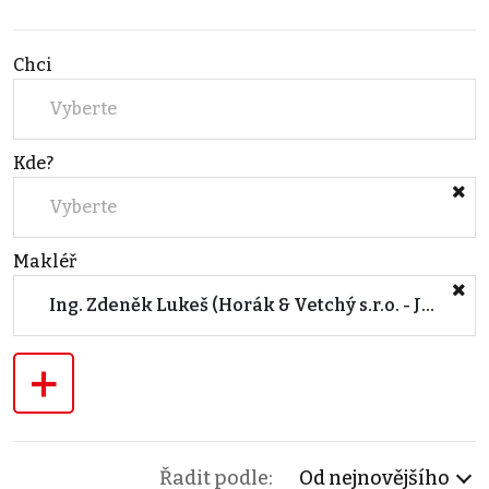
Chci
Vyberte
Kde?
Vyberte
Makléř
Ing. Zdeněk Lukeš (Horák & Vetchý s.r.o. - Jihlava)
+
Řadit podle:
Od nejnovějšího