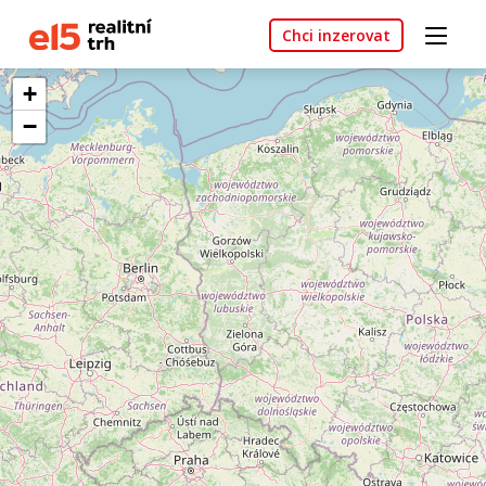
Chci inzerovat
+
−