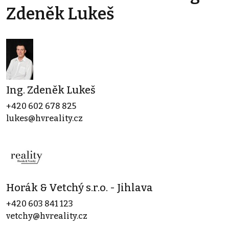
Zdeněk Lukeš
Ing. Zdeněk Lukeš
+420 602 678 825
lukes@hvreality.cz
Horák & Vetchý s.r.o. - Jihlava
+420 603 841 123
vetchy@hvreality.cz