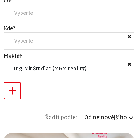
Co?
Vyberte
Kde?
Vyberte
Makléř
Ing. Vít Študlar (M&M reality)
+
Řadit podle:
Od nejnovějšího