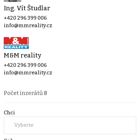
Ing. Vít Študlar
+420 296 399 006
info@mmreality.cz
M&M reality
+420 296 399 006
info@mmreality.cz
Počet inzerátů
8
Chci
Vyberte