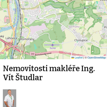
Leaflet
|
©
OpenStreetMap
Nemovitosti makléře Ing.
Vít Študlar