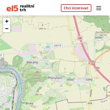
Chci inzerovat
+
−