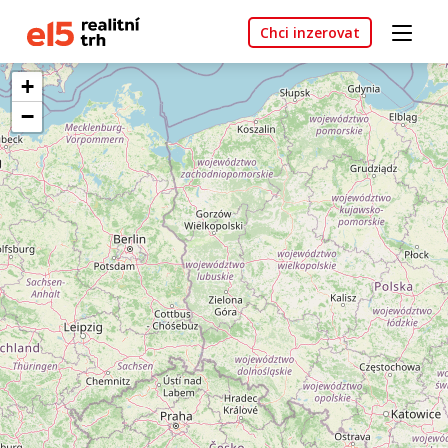
Chci inzerovat
+
−