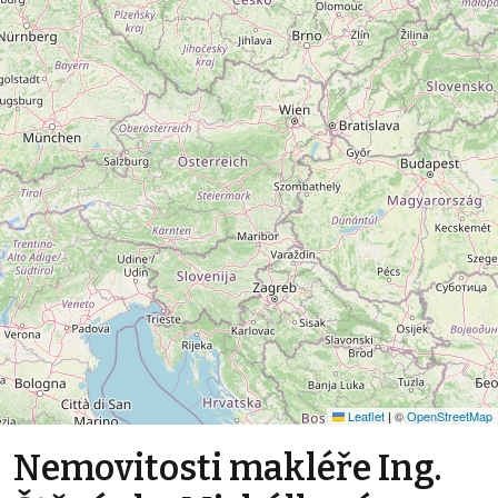
Leaflet
|
©
OpenStreetMap
Nemovitosti makléře Ing.