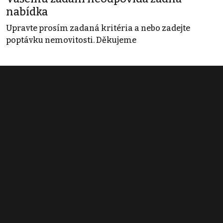
nabídka
Upravte prosím zadaná kritéria a nebo zadejte
poptávku nemovitosti. Děkujeme
Obchodní podmínky
Pravidla inzerce
Ceník
Registrace
Kontakt
© 2022 - 2026 Copyright CZECH NEWS CENTER a.s. a dodavatelé
obsahu |
Autorská práva k publikovaným materiálům
|
Podmínky pro
užívání služby informační společnosti
|
Informace o zpracování
osobních údajů
|
Cookies
|
Nastavení soukromí
|
Vlastnická
struktura
|
Jednotné kontaktní místo / Single Point of Contact
|
Podat
oznámení