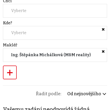
Chci
Vyberte
Kde?
Vyberte
Makléř
Ing. Štěpánka Michálková (M&M reality)
+
Řadit podle:
Od nejnovějšího
Vašemu zadání neodpovídá žádná