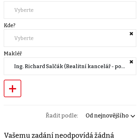
Vyberte
Kde?
Vyberte
Makléř
Ing. Richard Salčák (Realitní kancelář - pobočka BLANSKO)
+
Řadit podle:
Od nejnovějšího
Vašemu zadání neodpovídá žádná