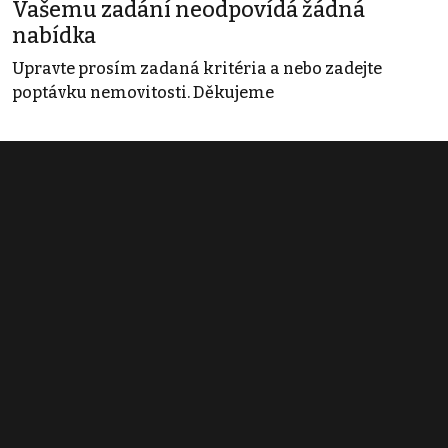
Vašemu zadání neodpovídá žádná
nabídka
Upravte prosím zadaná kritéria a nebo zadejte
poptávku nemovitosti. Děkujeme
Obchodní podmínky
Pravidla inzerce
Ceník
Registrace
Kontakt
© 2022 - 2026 Copyright CZECH NEWS CENTER a.s. a dodavatelé
obsahu |
Autorská práva k publikovaným materiálům
|
Podmínky pro
užívání služby informační společnosti
|
Informace o zpracování
osobních údajů
|
Cookies
|
Nastavení soukromí
|
Vlastnická
struktura
|
Jednotné kontaktní místo / Single Point of Contact
|
Podat
oznámení