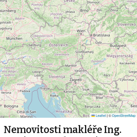
Leaflet
|
©
OpenStreetMap
Nemovitosti makléře Ing.