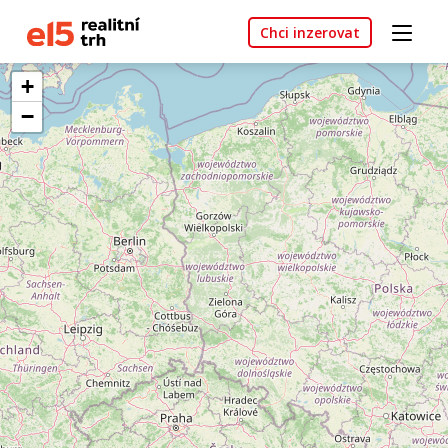
Chci inzerovat
+
−