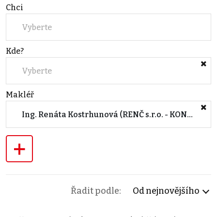
Chci
Vyberte
Kde?
Vyberte
Makléř
Ing. Renáta Kostrhunová (RENČ s.r.o. - KONTAKTY:)
+
Řadit podle:
Od nejnovějšího