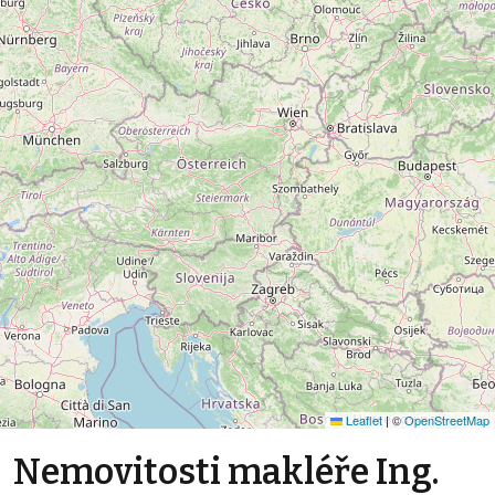
Leaflet
|
©
OpenStreetMap
Nemovitosti makléře Ing.