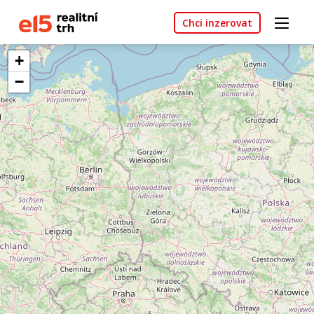
Chci inzerovat
+
−