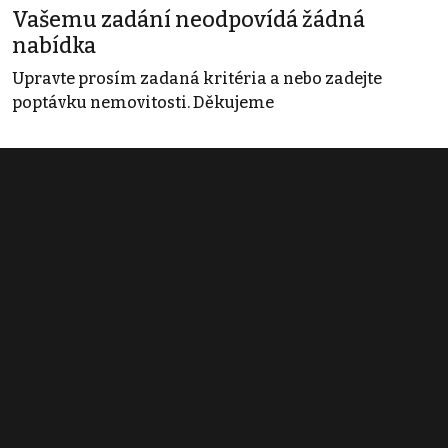
Vašemu zadání neodpovídá žádná
nabídka
Upravte prosím zadaná kritéria a nebo zadejte
poptávku nemovitosti. Děkujeme
Obchodní podmínky
Pravidla inzerce
Ceník
Registrace
Kontakt
© 2022 - 2026 Copyright CZECH NEWS CENTER a.s. a dodavatelé
obsahu |
Autorská práva k publikovaným materiálům
|
Podmínky pro
užívání služby informační společnosti
|
Informace o zpracování
osobních údajů
|
Cookies
|
Nastavení soukromí
|
Vlastnická
struktura
|
Jednotné kontaktní místo / Single Point of Contact
|
Podat