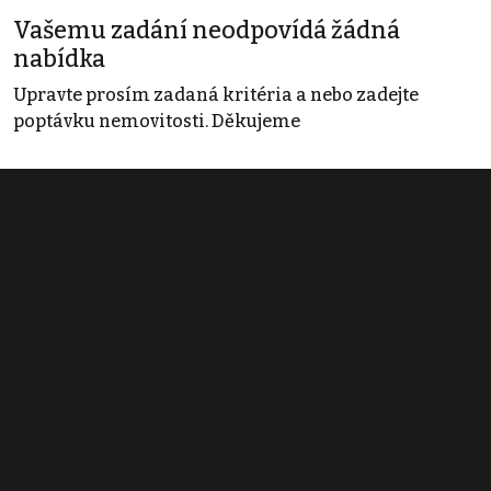
Vašemu zadání neodpovídá žádná
nabídka
Upravte prosím zadaná kritéria a nebo zadejte
poptávku nemovitosti. Děkujeme
Obchodní podmínky
Pravidla inzerce
Ceník
Registrace
Kontakt
© 2022 - 2026 Copyright CZECH NEWS CENTER a.s. a dodavatelé
obsahu |
Autorská práva k publikovaným materiálům
|
Podmínky pro
užívání služby informační společnosti
|
Informace o zpracování
osobních údajů
|
Cookies
|
Nastavení soukromí
|
Vlastnická
struktura
|
Jednotné kontaktní místo / Single Point of Contact
|
Podat