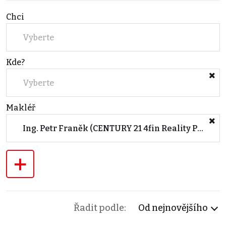
Chci
Vyberte
Kde?
Vyberte
Makléř
Ing. Petr Franěk (CENTURY 21 4fin Reality Plzeň, Zikmunda Wintra)
+
Řadit podle:
Od nejnovějšího