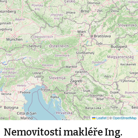
Leaflet
|
©
OpenStreetMap
Nemovitosti makléře Ing.