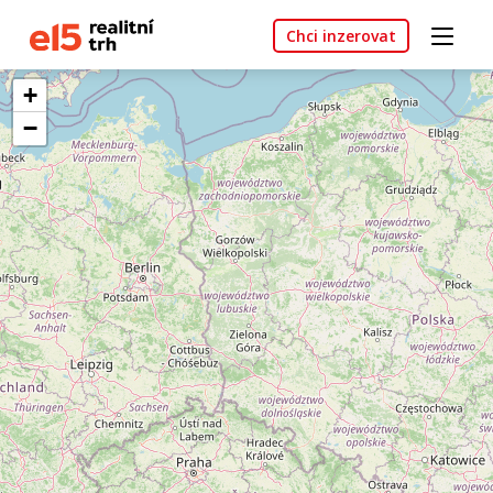
Chci inzerovat
+
−