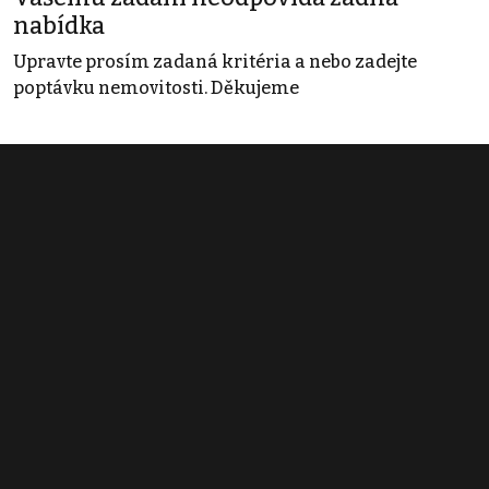
nabídka
Upravte prosím zadaná kritéria a nebo zadejte
poptávku nemovitosti. Děkujeme
Obchodní podmínky
Pravidla inzerce
Ceník
Registrace
Kontakt
© 2022 - 2026 Copyright CZECH NEWS CENTER a.s. a dodavatelé
obsahu |
Autorská práva k publikovaným materiálům
|
Podmínky pro
užívání služby informační společnosti
|
Informace o zpracování
osobních údajů
|
Cookies
|
Nastavení soukromí
|
Vlastnická
struktura
|
Jednotné kontaktní místo / Single Point of Contact
|
Podat
oznámení