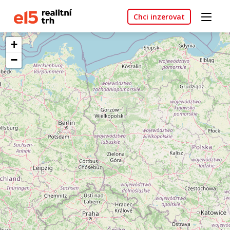
Chci inzerovat
+
−