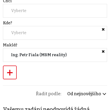
Chci
Vyberte
Kde?
Vyberte
Makléř
Ing. Petr Fiala (M&M reality)
+
Řadit podle:
Od nejnovějšího
Vašemu zadání neodpovídá žádná