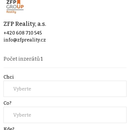
ZFP Reality, a.s.
+420 608 710 545
info@zfpreality.cz
Počet inzerátů
1
Chci
Vyberte
Co?
Vyberte
Kde?