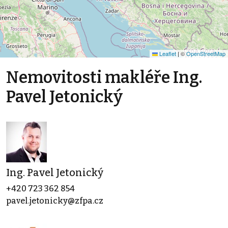
Leaflet
|
©
OpenStreetMap
Nemovitosti makléře Ing.
Pavel Jetonický
Ing. Pavel Jetonický
+420 723 362 854
pavel.jetonicky@zfpa.cz