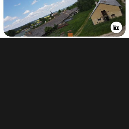
Prodej zemědělského objektu 1 575 m²,
Banín
info v RK
Typ
zemědělské objekty
Plocha
1 575 m²
Obchodní podmínky
Pravidla inzerce
Ceník
Registrace
Kontakt