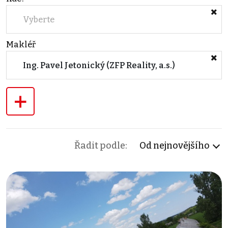
Vyberte
Makléř
Ing. Pavel Jetonický (ZFP Reality, a.s.)
+
Řadit podle:
Od nejnovějšího