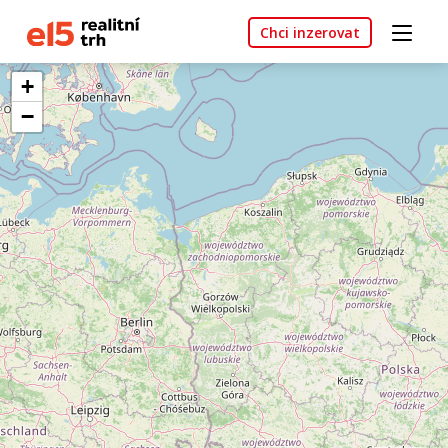
Chci inzerovat
+
−