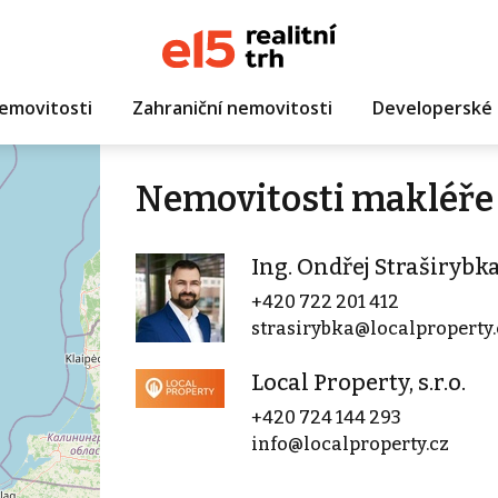
emovitosti
Zahraniční nemovitosti
Developerské 
Nemovitosti makléře 
Ing. Ondřej Straširybk
+420 722 201 412
strasirybka@localproperty.
Local Property, s.r.o.
+420 724 144 293
info@localproperty.cz