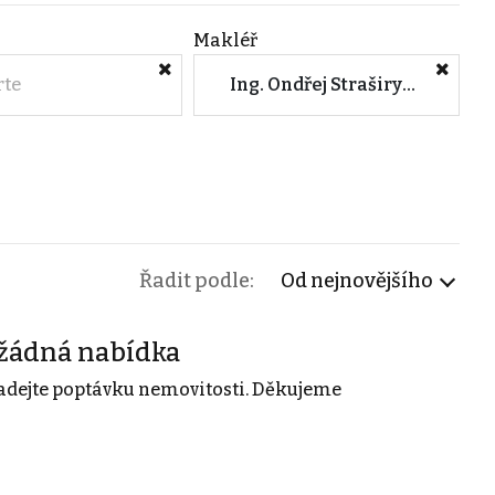
Makléř
rte
Ing. Ondřej Straširybka (Local Property, s.r.o.)
Řadit podle:
Od nejnovějšího
žádná nabídka
adejte poptávku nemovitosti. Děkujeme