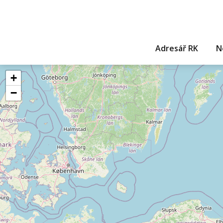
Adresář RK
N
+
−