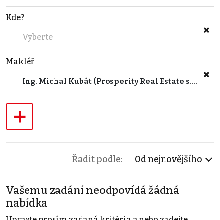
Kde?
Vyberte
Makléř
Ing. Michal Kubát (Prosperity Real Estate s.r.o.)
+
Řadit podle:
Od nejnovějšího
Vašemu zadání neodpovídá žádná
nabídka
Upravte prosím zadaná kritéria a nebo zadejte