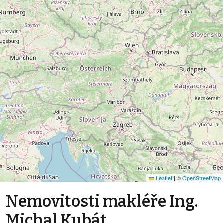
Leaflet
|
©
OpenStreetMap
Nemovitosti makléře Ing.
Michal Kubát