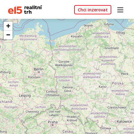
Chci inzerovat
+
−