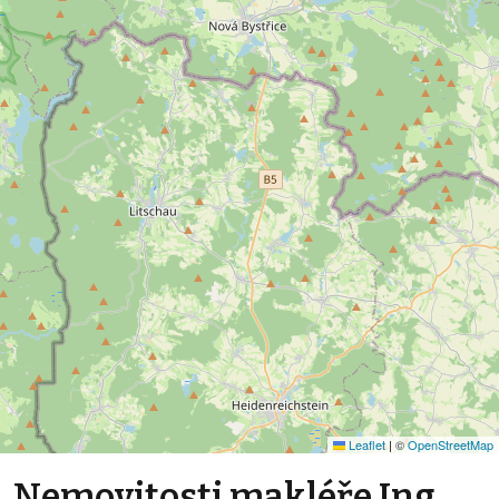
Leaflet
|
©
OpenStreetMap
Nemovitosti makléře Ing.