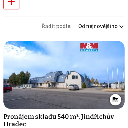
+
Řadit podle:
Od nejnovějšího
Pronájem skladu 540 m², Jindřichův
Hradec