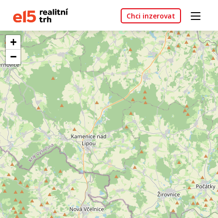
Chci inzerovat
+
−