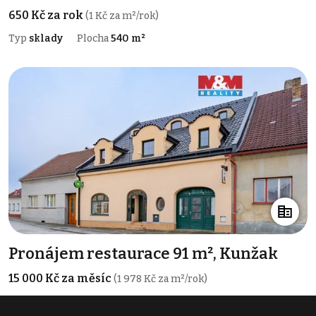
650 Kč za rok
(1 Kč za m²/rok)
Typ
sklady
Plocha
540 m²
Pronájem restaurace 91 m², Kunžak
15 000 Kč za měsíc
(1 978 Kč za m²/rok)
Typ
restaurace
Plocha
91 m²