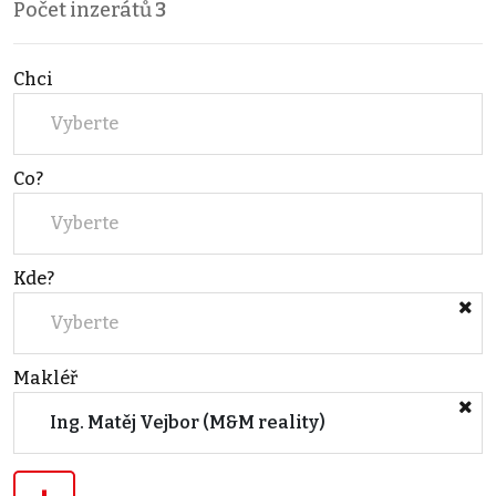
Počet inzerátů
3
Chci
Vyberte
Co?
Vyberte
Kde?
Vyberte
Makléř
Ing. Matěj Vejbor (M&M reality)