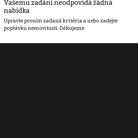
Vašemu zadání neodpovídá žádná
nabídka
Upravte prosím zadaná kritéria a nebo zadejte
poptávku nemovitosti. Děkujeme
Obchodní podmínky
Pravidla inzerce
Ceník
Registrace
Kontakt
© 2022 - 2026 Copyright CZECH NEWS CENTER a.s. a dodavatelé
obsahu |
Autorská práva k publikovaným materiálům
|
Podmínky pro
užívání služby informační společnosti
|
Informace o zpracování
osobních údajů
|
Cookies
|
Nastavení soukromí
|
Vlastnická
struktura
|
Jednotné kontaktní místo / Single Point of Contact
|
Podat
oznámení