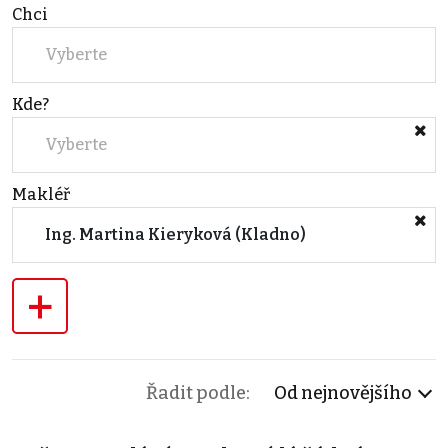
Chci
Vyberte
Kde?
Vyberte
Makléř
Ing. Martina Kieryková (Kladno)
+
Řadit podle:
Od nejnovějšího