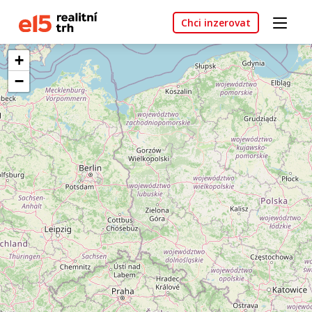
Chci inzerovat
+
−