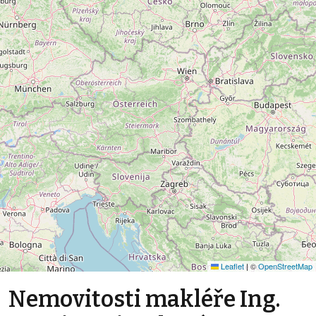
Leaflet
|
©
OpenStreetMap
Nemovitosti makléře Ing.