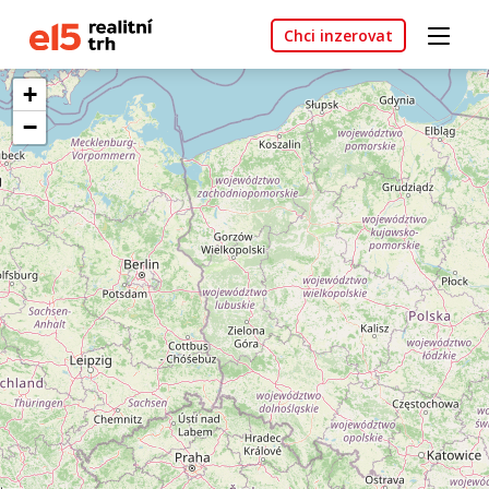
Chci inzerovat
+
−