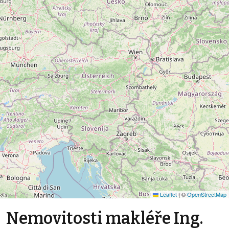
Leaflet
|
©
OpenStreetMap
Nemovitosti makléře Ing.