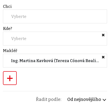
Chci
Vyberte
Kde?
Vyberte
Makléř
Ing. Martina Kavková (Tereza Cónová Reality s.r.o.)
+
Řadit podle:
Od nejnovějšího