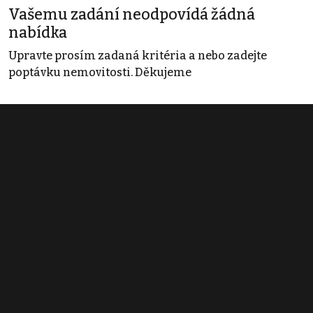
Vašemu zadání neodpovídá žádná
nabídka
Upravte prosím zadaná kritéria a nebo zadejte
poptávku nemovitosti. Děkujeme
Obchodní podmínky
Pravidla inzerce
Ceník
Registrace
Kontakt
© 2022 - 2026 Copyright CZECH NEWS CENTER a.s. a dodavatelé
obsahu |
Autorská práva k publikovaným materiálům
|
Podmínky pro
užívání služby informační společnosti
|
Informace o zpracování
osobních údajů
|
Cookies
|
Nastavení soukromí
|
Vlastnická
struktura
|
Jednotné kontaktní místo / Single Point of Contact
|
Podat