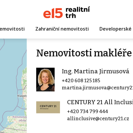
emovitosti
Zahraniční nemovitosti
Developerské 
Nemovitosti makléře 
Ing. Martina Jirmusová
+420 608 125 185
martina.jirmusova@century21
CENTURY 21 All Inclus
+420 734 799 444
allinclusive@century21.cz