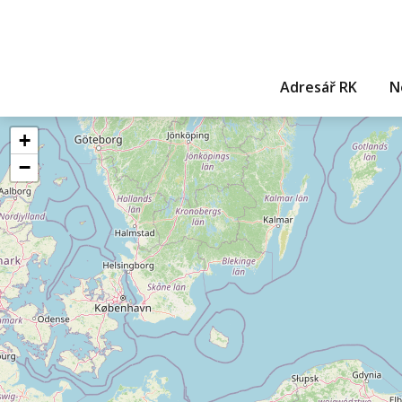
Adresář RK
N
+
−