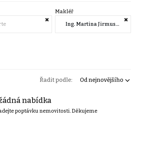
Makléř
rte
Ing. Martina Jirmusová (CENTURY 21 All Inclusive)
Řadit podle:
Od nejnovějšího
žádná nabídka
adejte poptávku nemovitosti. Děkujeme